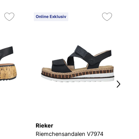
Online Exklusiv
On
Ex
Rieker
R
Riemchensandalen V7974
R