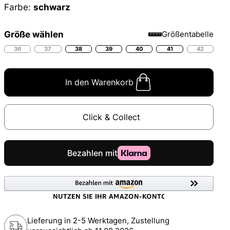
Farbe:
schwarz
Größe wählen
Größentabelle
36
37
38
39
40
41
42
In den Warenkorb
Click & Collect
Lieferung in 2-5 Werktagen, Zustellung