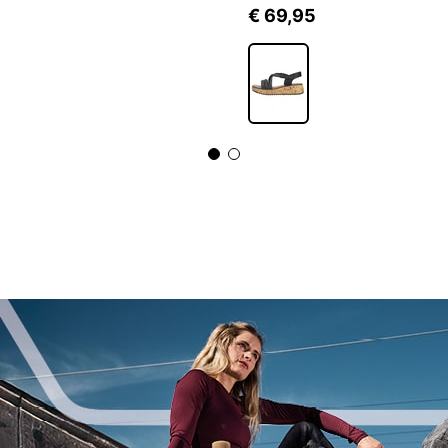
5
€ 69,95