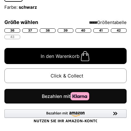
Farbe:
schwarz
Größe wählen
Größentabelle
36
37
38
39
40
41
42
43
In den Warenkorb
Click & Collect