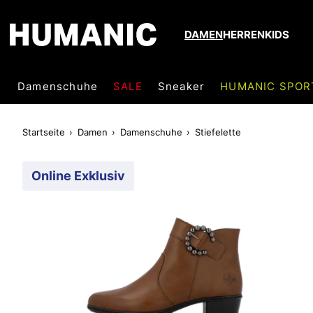
DAMEN
HERREN
KIDS
Damenschuhe
SALE
Sneaker
HUMANIC SPOR
Startseite
Damen
Damenschuhe
Stiefelette
Online Exklusiv