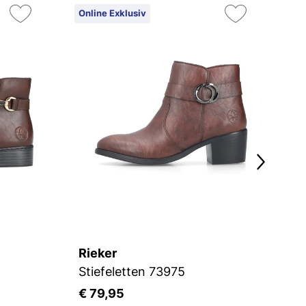
Online Exklusiv
On
Ex
Rieker
R
Stiefeletten 73975
St
€ 79,95
€