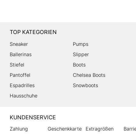
TOP KATEGORIEN
Sneaker
Pumps
Ballerinas
Slipper
Stiefel
Boots
Pantoffel
Chelsea Boots
Espadrilles
Snowboots
Hausschuhe
HUMANIC
KUNDENSERVICE
Footer
Zahlung
Geschenkkarte
Extragrößen
Barri