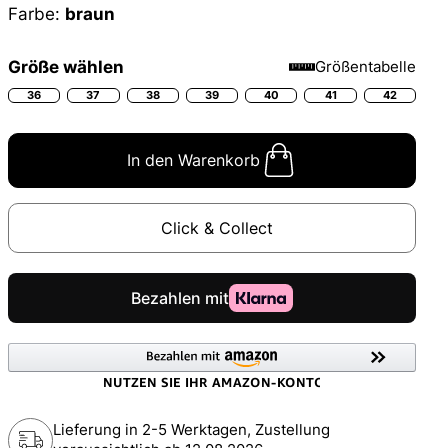
Farbe:
braun
Größe wählen
Größentabelle
36
37
38
39
40
41
42
In den Warenkorb
Click & Collect
Lieferung in 2-5 Werktagen, Zustellung