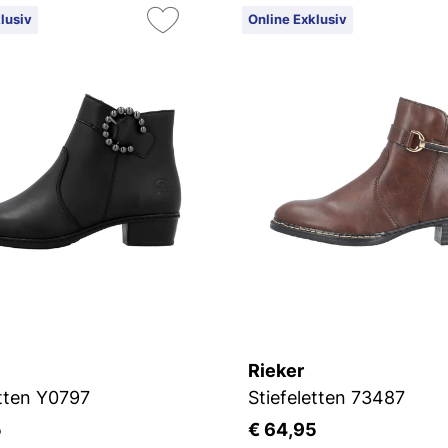
lusiv
Online Exklusiv
Rieker
etten Y0797
Stiefeletten 73487
5
€ 64,95