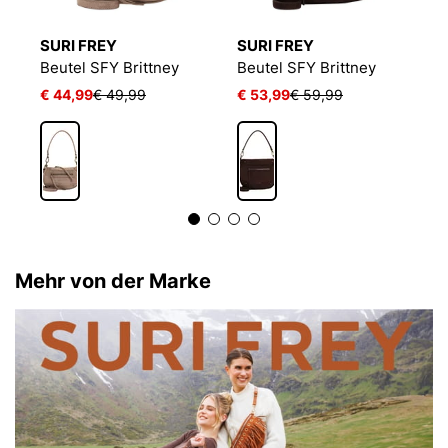
SURI FREY
SURI FREY
S
Beutel SFY Brittney
Beutel SFY Brittney
B
€ 44,99
€ 49,99
€ 53,99
€ 59,99
€
Mehr von der Marke