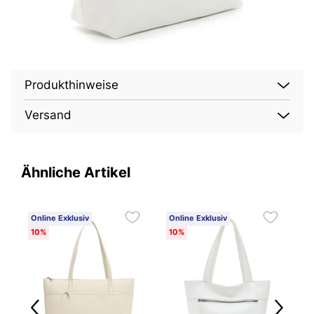
Produkthinweise
Versand
Ähnliche Artikel
Online Exklusiv
Online Exklusiv
O
10%
10%
1