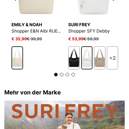
EMILY & NOAH
SURI FREY
S
Shopper E&N Albi RUE 09
Shopper SFY Debby
S
€ 35,99
€ 39,99
€ 53,99
€ 59,99
€
2
+2
Mehr von der Marke