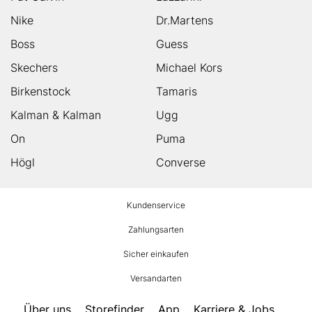
Nike
Dr.Martens
Boss
Guess
Skechers
Michael Kors
Birkenstock
Tamaris
Kalman & Kalman
Ugg
On
Puma
Högl
Converse
HUMANIC
Kundenservice
Footer
Zahlungsarten
Sicher einkaufen
Versandarten
Über uns
Storefinder
App
Karriere & Jobs