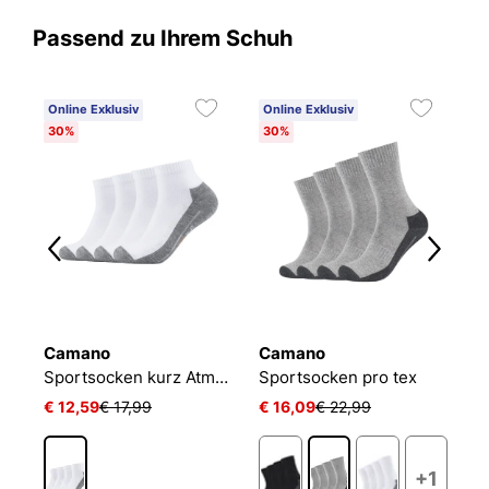
Passend zu Ihrem Schuh
Online Exklusiv
Online Exklusiv
O
30%
30%
2
Camano
Camano
C
Kurzsocken Mesh Ventilation
Sportsocken kurz Atmungsaktiv Bequem Perfekte Passform Tennissocken Verstärkt Herren und Damen pro tex
Sportsocken pro tex
€ 12,59
€ 17,99
€ 16,09
€ 22,99
€
+1