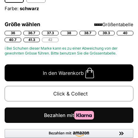
Farbe:
schwarz
Größe wählen
Größentabelle
36
36.7
37.3
38
38.7
39.3
40
40.7
41.3
42
ℹ Bei Schuhen dieser Marke kann es zu einer Abweichung von der
gewohnten Grösse führen. Bitte benutzen Sie die
Grössentabelle.
In den Warenkorb
Click & Collect