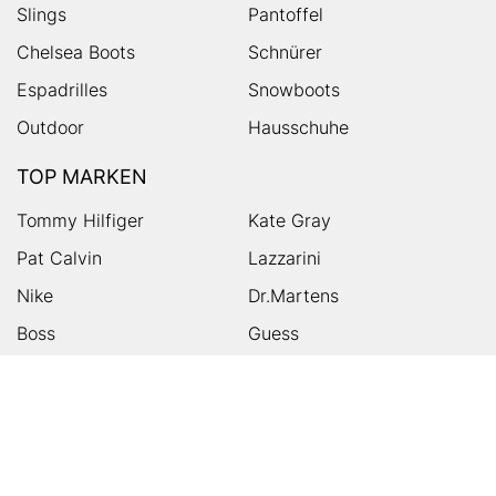
Slings
Pantoffel
Chelsea Boots
Schnürer
Espadrilles
Snowboots
Outdoor
Hausschuhe
TOP MARKEN
Tommy Hilfiger
Kate Gray
Pat Calvin
Lazzarini
Nike
Dr.Martens
Boss
Guess
Skechers
Michael Kors
Birkenstock
Tamaris
Kalman & Kalman
Ugg
On
Puma