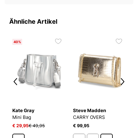
Ähnliche Artikel
40%
6
Kate Gray
Steve Madden
K
Mini Bag
CARRY OVERS
M
€ 29,95
€ 49,95
€ 99,95
€