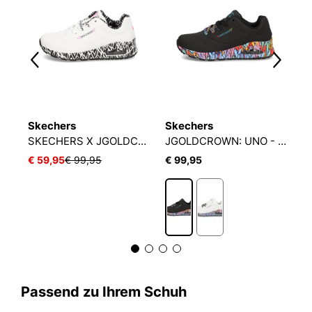
Skechers
Skechers
S
SKECHERS X JGOLDCROWN: UNO
SKECHERS X JGOLDCROWN
JGOLDCROWN: UNO - RAVAGED LOVE
€ 59,95
€ 99,95
€ 99,95
€
Passend zu Ihrem Schuh