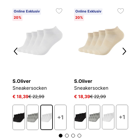
Online Exklusiv
Online Exklusiv
C
20%
20%
6
S.Oliver
S.Oliver
O
NIKE EVERYDAY CUSHIONED
Sneakersocken
Sneakersocken
L
€ 18,39
€ 22,99
€ 18,39
€ 22,99
€ 
+1
+1