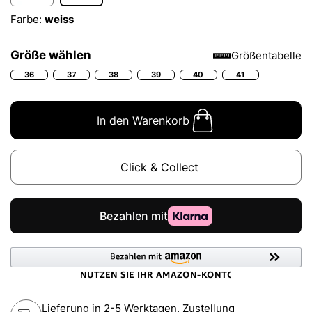
Farbe:
weiss
Größe wählen
Größentabelle
36
37
38
39
40
41
In den Warenkorb
Click & Collect
Lieferung in 2-5 Werktagen, Zustellung