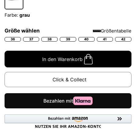
Farbe:
grau
Größe wählen
Größentabelle
36
37
38
39
40
41
42
In den Warenkorb
Click & Collect