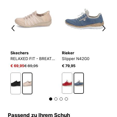
Skechers
Rieker
L
X
RELAXED FIT - BREATHE- EASY
Slipper N42G0
G
€ 69,95
€ 89,95
€ 79,95
€
Passend zu Ihrem Schuh