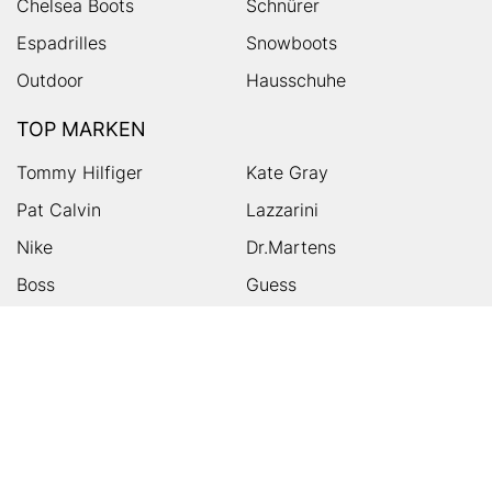
Chelsea Boots
Schnürer
Espadrilles
Snowboots
Outdoor
Hausschuhe
TOP MARKEN
Tommy Hilfiger
Kate Gray
Pat Calvin
Lazzarini
Nike
Dr.Martens
Boss
Guess
Skechers
Michael Kors
Birkenstock
Tamaris
Kalman & Kalman
Ugg
On
Puma
Högl
Converse