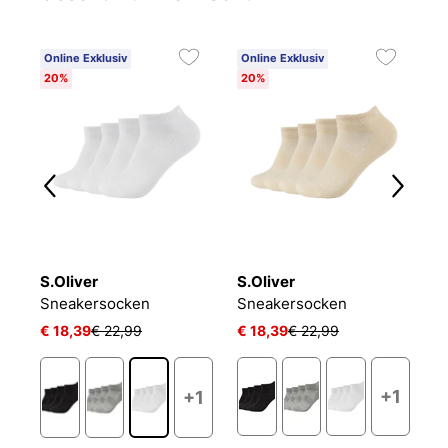
Online Exklusiv
Online Exklusiv
C
20%
20%
6
S.Oliver
S.Oliver
O
NIKE EVERYDAY CUSHIONED
Sneakersocken
Sneakersocken
L
€ 18,39
€ 22,99
€ 18,39
€ 22,99
€ 
+1
+1