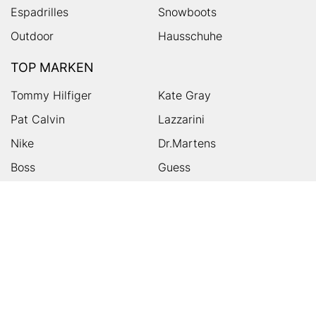
Espadrilles
Snowboots
Outdoor
Hausschuhe
TOP MARKEN
Tommy Hilfiger
Kate Gray
Pat Calvin
Lazzarini
Nike
Dr.Martens
Boss
Guess
Skechers
Michael Kors
Birkenstock
Tamaris
Kalman & Kalman
Ugg
On
Puma
Högl
Converse