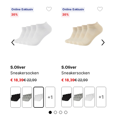
Online Exklusiv
Online Exklusiv
C
20%
20%
6
S.Oliver
S.Oliver
O
NIKE EVERYDAY CUSHIONED
Sneakersocken
Sneakersocken
L
€ 18,39
€ 22,99
€ 18,39
€ 22,99
€ 
+1
+1