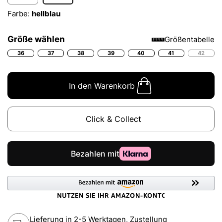
Farbe:
hellblau
Größe wählen
Größentabelle
36
37
38
39
40
41
42
In den Warenkorb
Click & Collect
Lieferung in 2-5 Werktagen, Zustellung