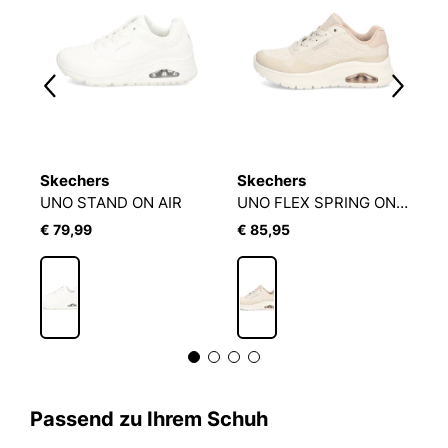
Skechers
Skechers
S
LLION AIR - ELEVATED AIR
UNO STAND ON AIR
UNO FLEX SPRING ON AIR
U
€ 79,99
€ 85,95
€
Passend zu Ihrem Schuh