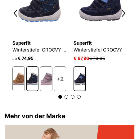
Superfit
Superfit
S
Winterstiefel GROOVY 2.0
Winterstiefel GROOVY 2.0
Winterstiefel GROOVY
W
€ 74,95
€ 67,96
€ 79,95
€
ab
2
+2
Mehr von der Marke