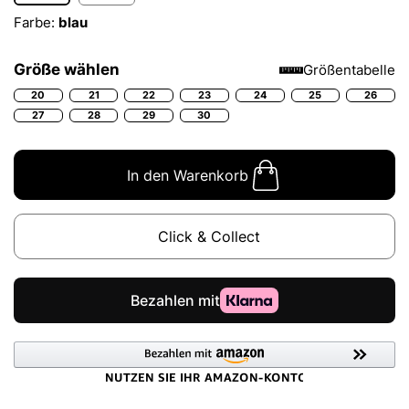
Farbe:
blau
Größe wählen
Größentabelle
20
21
22
23
24
25
26
27
28
29
30
In den Warenkorb
Click & Collect