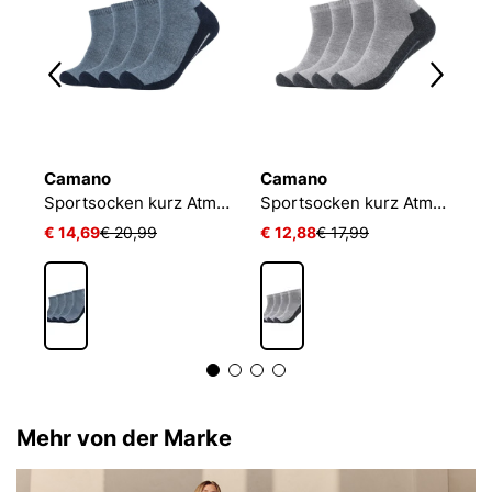
Camano
Camano
O
NIKE EVERYDAY CUSHIONED
Sportsocken kurz Atmungsaktiv Bequem Perfekte Passform Tennissocken Verstärkt Herren und Damen pro tex
Sportsocken kurz Atmungsaktiv Bequem Perfekte Passform Tennissocken Verstärkt Herren und Damen pro tex
L
€ 14,69
€ 20,99
€ 12,88
€ 17,99
€ 
Mehr von der Marke