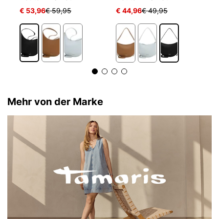
€ 53,96
€ 59,95
€ 44,96
€ 49,95
€
2
Mehr von der Marke