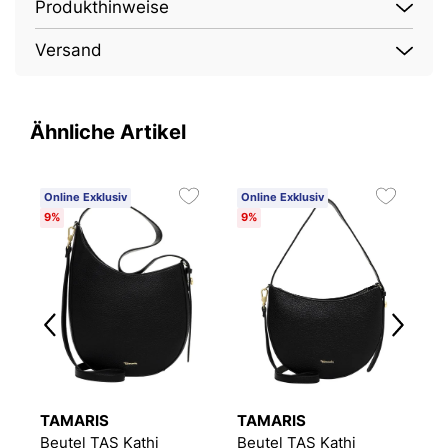
Produkthinweise
Versand
Ähnliche Artikel
Online Exklusiv
Online Exklusiv
O
9%
9%
9
TAMARIS
TAMARIS
T
Beutel TAS Kathi
Beutel TAS Kathi
B