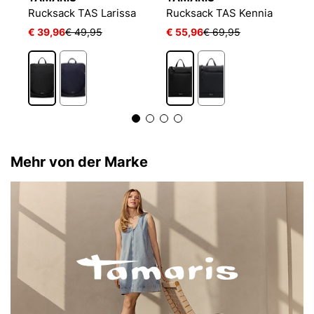
Rucksack TAS Larissa
Rucksack TAS Kennia
R
€ 39,96
€ 49,95
€ 55,96
€ 69,95
€
Mehr von der Marke