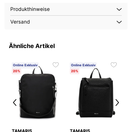
Produkthinweise
Versand
Ähnliche Artikel
Online Exklusiv
Online Exklusiv
O
20%
20%
2
TAMARIS
TAMARIS
T