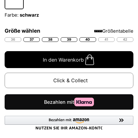
Farbe:
schwarz
Größe wählen
Größentabelle
36
37
38
39
40
41
42
In den Warenkorb
Click & Collect