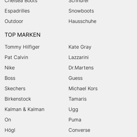
Chelsea Boots
Schnürer
Espadrilles
Snowboots
Outdoor
Hausschuhe
TOP MARKEN
Tommy Hilfiger
Kate Gray
Pat Calvin
Lazzarini
Nike
Dr.Martens
Boss
Guess
Skechers
Michael Kors
Birkenstock
Tamaris
Kalman & Kalman
Ugg
On
Puma
Högl
Converse