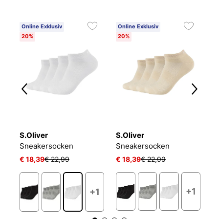
Online Exklusiv
Online Exklusiv
C
20%
20%
6
S.Oliver
S.Oliver
O
Sportsocken kurz Atmungsaktiv Bequem Perfekte Passform Tennissocken Verstärkt Herren und Damen pro tex
Sneakersocken
Sneakersocken
L
€ 18,39
€ 22,99
€ 18,39
€ 22,99
€ 
+1
+1