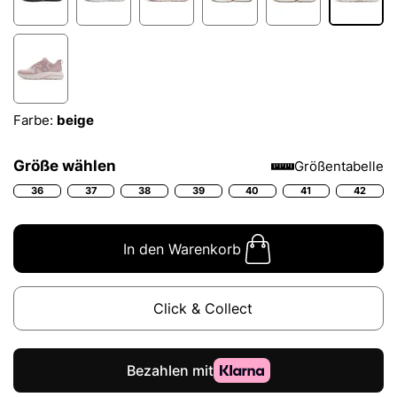
Farbe:
beige
Größe wählen
Größentabelle
36
37
38
39
40
41
42
In den Warenkorb
Click & Collect