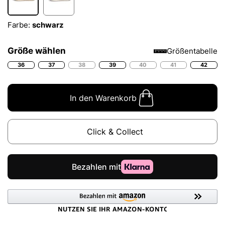
Farbe:
schwarz
Größe wählen
Größentabelle
36
37
38
39
40
41
42
In den Warenkorb
Click & Collect