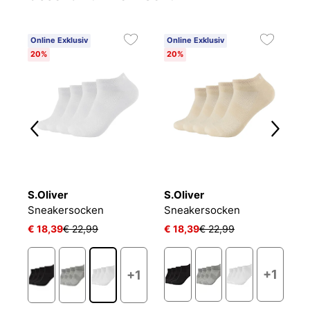
Online Exklusiv
Online Exklusiv
C
20%
20%
6
S.Oliver
S.Oliver
O
NIKE EVERYDAY CUSHIONED
Sneakersocken
Sneakersocken
L
€ 18,39
€ 22,99
€ 18,39
€ 22,99
€ 
+1
+1