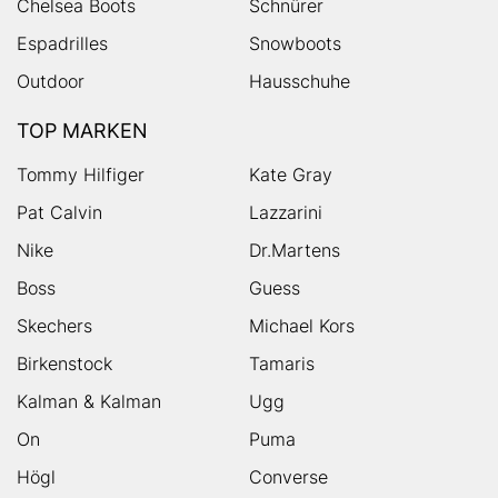
Chelsea Boots
Schnürer
Espadrilles
Snowboots
Outdoor
Hausschuhe
TOP MARKEN
Tommy Hilfiger
Kate Gray
Pat Calvin
Lazzarini
Nike
Dr.Martens
Boss
Guess
Skechers
Michael Kors
Birkenstock
Tamaris
Kalman & Kalman
Ugg
On
Puma
Högl
Converse