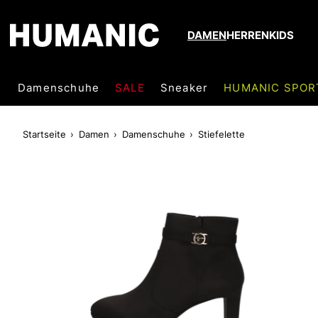
DAMEN
HERREN
KIDS
Damenschuhe
SALE
Sneaker
HUMANIC SPOR
Startseite
Damen
Damenschuhe
Stiefelette