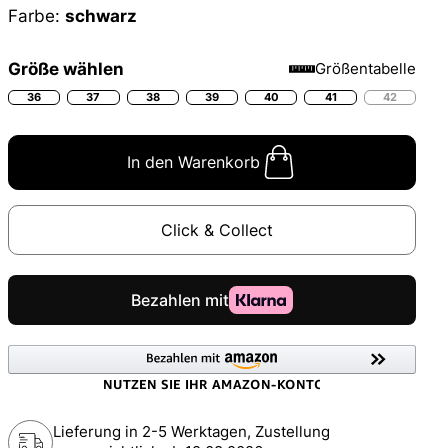
Farbe:
schwarz
Größe wählen
Größentabelle
36
37
38
39
40
41
42
In den Warenkorb
Click & Collect
Lieferung in 2-5 Werktagen, Zustellung