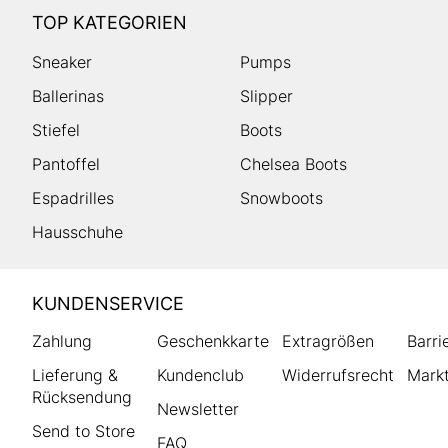
TOP KATEGORIEN
Sneaker
Pumps
Ballerinas
Slipper
Stiefel
Boots
Pantoffel
Chelsea Boots
Espadrilles
Snowboots
Hausschuhe
HUMANIC
KUNDENSERVICE
Footer
Zahlung
Geschenkkarte
Extragrößen
Barri
Lieferung &
Kundenclub
Widerrufsrecht
Markt
Rücksendung
Newsletter
Send to Store
FAQ