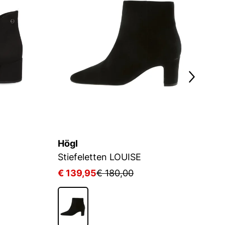
Högl
D
Stiefeletten LOUISE
St
€ 139,95
€ 180,00
€