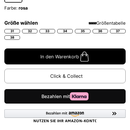
Farbe:
rosa
Größe wählen
Größentabelle
31
32
33
34
35
36
37
38
In den Warenkorb
Click & Collect