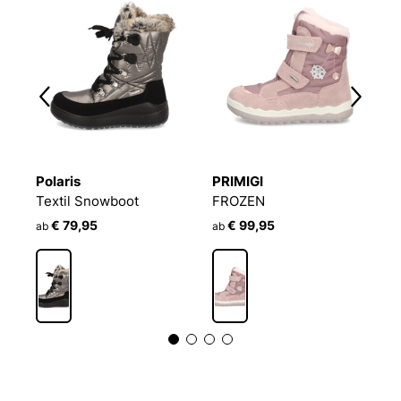
Polaris
PRIMIGI
P
Textil Snowboot
FROZEN
F
€ 79,95
€ 99,95
€
ab
ab