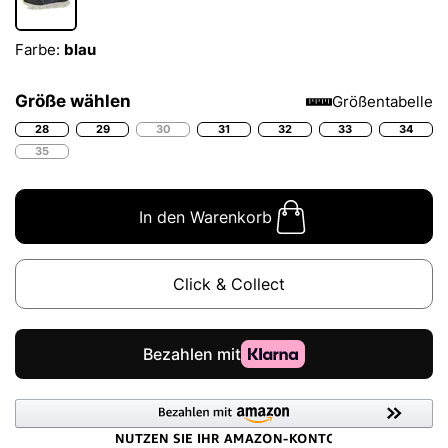
Farbe:
blau
Größe wählen
Größentabelle
28
29
30
31
32
33
34
35
In den Warenkorb
Click & Collect