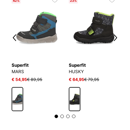
42%
23%
Superfit
Superfit
P
MARS
HUSKY
T
€ 54,95
€ 89,95
€ 64,95
€ 79,95
a