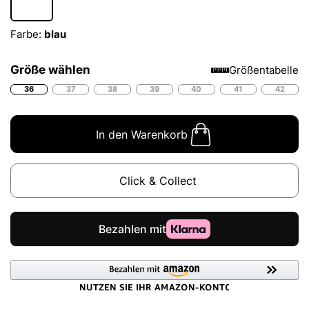
Farbe:
blau
Größe wählen
Größentabelle
36
37
38
39
40
41
42
In den Warenkorb
Click & Collect