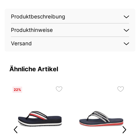
Produktbeschreibung
Produkthinweise
Versand
Ähnliche Artikel
22%
2