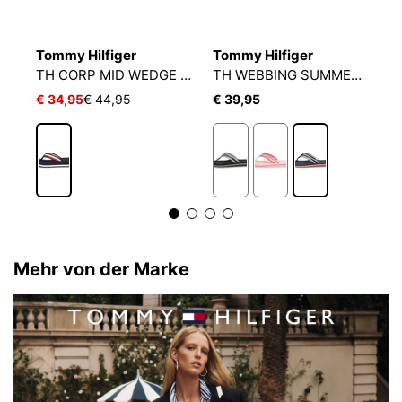
Tommy Hilfiger
Tommy Hilfiger
T
TOP TROPICALIA VIBES II
TH CORP MID WEDGE BEACH SANDAL
TH WEBBING SUMMER SANDAL
€ 34,95
€ 44,95
€ 39,95
€
Mehr von der Marke