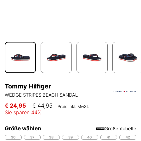
Tommy Hilfiger
WEDGE STRIPES BEACH SANDAL
€ 24,95
€ 44,95
Preis inkl. MwSt.
Sie sparen
44
%
Größe wählen
Größentabelle
36
37
38
39
40
41
42