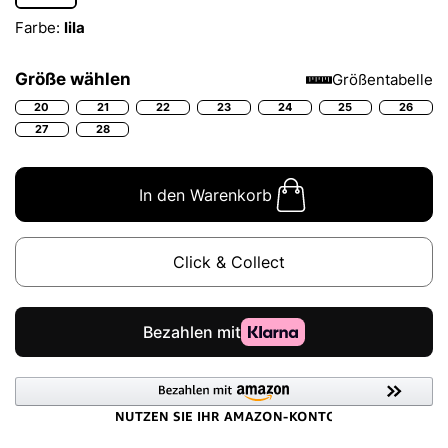
Farbe:
lila
Größe wählen
Größentabelle
20
21
22
23
24
25
26
27
28
In den Warenkorb
Click & Collect