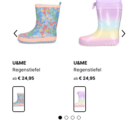
U&ME
U&ME
U
Gummistiefel Power Blinky
Regenstiefel
Regenstiefel
R
€ 24,95
€ 24,95
ab
ab
a