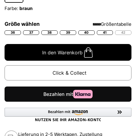
Farbe:
braun
Größe wählen
Größentabelle
36
37
38
39
40
41
42
In den Warenkorb
Click & Collect
Lieferung in 2-5 Werktagen, Zustellung