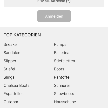
E-Mail-Adresse
(*)
Anmelden
TOP KATEGORIEN
Sneaker
Pumps
Sandalen
Ballerinas
Slipper
Stiefeletten
Stiefel
Boots
Slings
Pantoffel
Chelsea Boots
Schnürer
Espadrilles
Snowboots
Outdoor
Hausschuhe