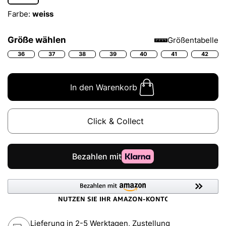
Farbe:
weiss
Größe wählen
Größentabelle
36
37
38
39
40
41
42
In den Warenkorb
Click & Collect
Lieferung in 2-5 Werktagen, Zustellung