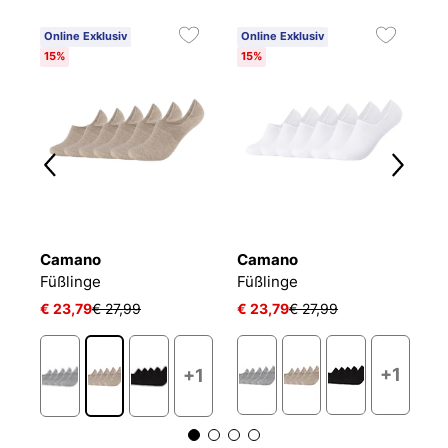
Online Exklusiv
Online Exklusiv
15%
15%
Camano
Camano
P
FOOTIE HIGH CUT 2-PACK
Füßlinge
Füßlinge
€ 23,79
€ 27,99
€ 23,79
€ 27,99
€
+1
+1