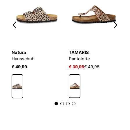
Natura
TAMARIS
N
Hausschuh
Pantolette
H
€ 49,99
€ 39,95
€ 49,95
€