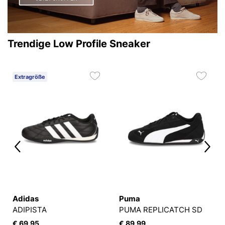
Trendige Low Profile Sneaker
Extragröße
Adidas
Puma
U
ADIPISTA
PUMA REPLICATCH SD
€ 69,95
€ 89,99