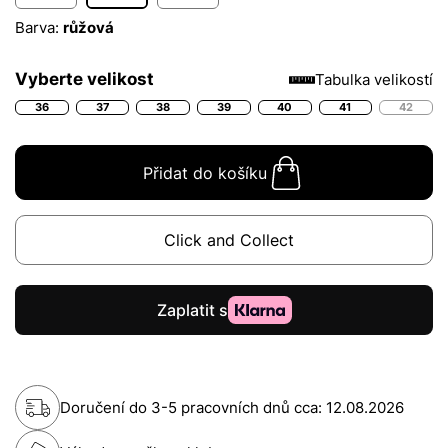
Barva:
růžová
Vyberte velikost
Tabulka velikostí
36
37
38
39
40
41
42
Přidat do košíku
Click and Collect
Doručení do 3-5 pracovních dnů cca:
12.08.2026