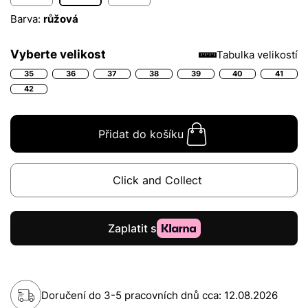
Barva:
růžová
Vyberte velikost
Tabulka velikostí
35
36
37
38
39
40
41
42
Přidat do košíku
Click and Collect
Doručení do 3-5 pracovních dnů cca:
12.08.2026