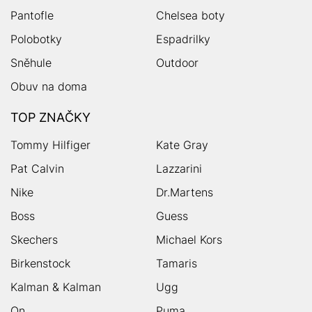
Pantofle
Chelsea boty
Polobotky
Espadrilky
Sněhule
Outdoor
Obuv na doma
TOP ZNAČKY
Tommy Hilfiger
Kate Gray
Pat Calvin
Lazzarini
Nike
Dr.Martens
Boss
Guess
Skechers
Michael Kors
Birkenstock
Tamaris
Kalman & Kalman
Ugg
On
Puma