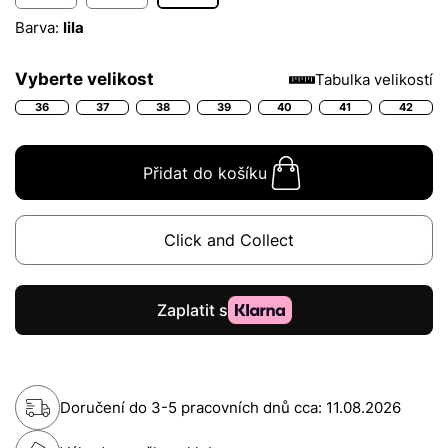
Barva:
lila
Vyberte velikost
Tabulka velikostí
36
37
38
39
40
41
42
Přidat do košíku
Click and Collect
Doručení do 3-5 pracovních dnů cca:
11.08.2026