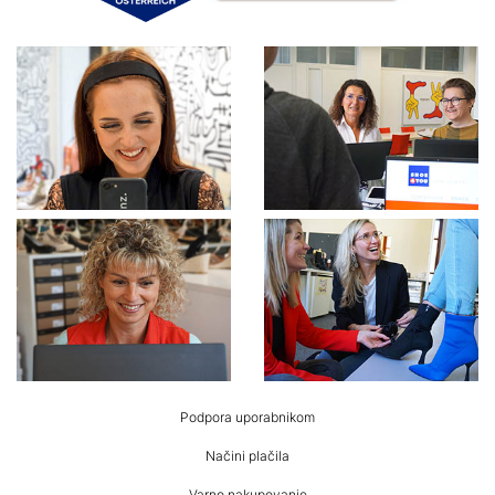
HUMANIC
Podpora uporabnikom
noga
Načini plačila
Varno nakupovanje