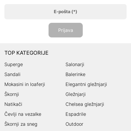
E-pošta
(*)
Prijava
TOP KATEGORIJE
Superge
Salonarji
Sandali
Balerinke
Mokasini in loaferji
Elegantni gležnjarji
Škornji
Gležnjarji
Natikači
Chelsea gležnjarji
Čevlji na vezalke
Espadrile
Škornji za sneg
Outdoor