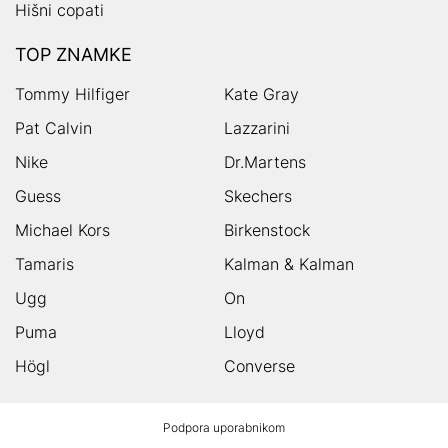
Hišni copati
TOP ZNAMKE
Tommy Hilfiger
Kate Gray
Pat Calvin
Lazzarini
Nike
Dr.Martens
Guess
Skechers
Michael Kors
Birkenstock
Tamaris
Kalman & Kalman
Ugg
On
Puma
Lloyd
Högl
Converse
HUMANIC
Podpora uporabnikom
noga