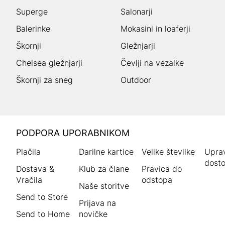
Superge
Salonarji
Balerinke
Mokasini in loaferji
Škornji
Gležnjarji
Chelsea gležnjarji
Čevlji na vezalke
Škornji za sneg
Outdoor
HUMANIC
PODPORA UPORABNIKOM
noga
Plačila
Darilne kartice
Velike številke
Uprav
dosto
Dostava &
Klub za člane
Pravica do
Vračila
odstopa
Naše storitve
Send to Store
Prijava na
Send to Home
novičke