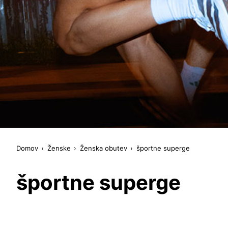
Domov
Ženske
Ženska obutev
športne superge
športne superge