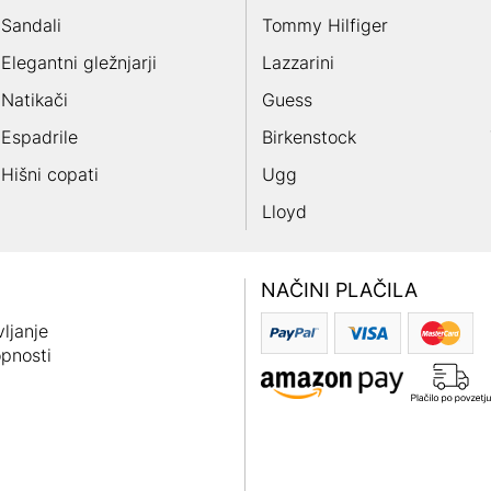
Sandali
Tommy Hilfiger
Elegantni gležnjarji
Lazzarini
Natikači
Guess
Espadrile
Birkenstock
Hišni copati
Ugg
Lloyd
NAČINI PLAČILA
ljanje
pnosti