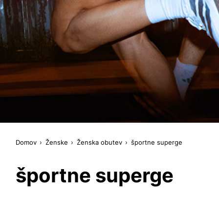
Domov
Ženske
Ženska obutev
športne superge
športne superge