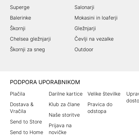
Superge
Salonarji
Balerinke
Mokasini in loaferji
Škornji
Gležnjarji
Chelsea gležnjarji
Čevlji na vezalke
Škornji za sneg
Outdoor
HUMANIC
PODPORA UPORABNIKOM
noga
Plačila
Darilne kartice
Velike številke
Uprav
dosto
Dostava &
Klub za člane
Pravica do
Vračila
odstopa
Naše storitve
Send to Store
Prijava na
Send to Home
novičke