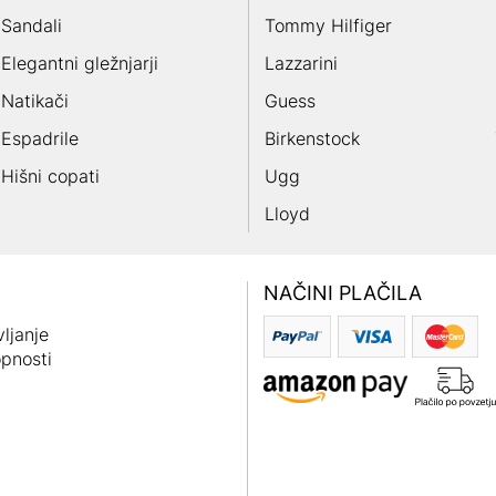
Sandali
Tommy Hilfiger
Elegantni gležnjarji
Lazzarini
Natikači
Guess
Espadrile
Birkenstock
Hišni copati
Ugg
Lloyd
NAČINI PLAČILA
ljanje
pnosti