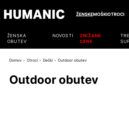
ŽENSKE
MOŠKI
OTROCI
ŽENSKA
NOVOSTI
ZNIŽANE
TR
OBUTEV
CENE
SU
Domov
Otroci
Dečki
Outdoor obutev
Outdoor obutev