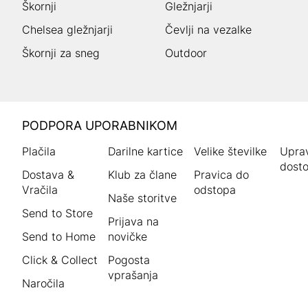
Škornji
Gležnjarji
Chelsea gležnjarji
Čevlji na vezalke
Škornji za sneg
Outdoor
HUMANIC
PODPORA UPORABNIKOM
noga
Plačila
Darilne kartice
Velike številke
Uprav
dosto
Dostava &
Klub za člane
Pravica do
Vračila
odstopa
Naše storitve
Send to Store
Prijava na
Send to Home
novičke
Click & Collect
Pogosta
vprašanja
Naročila