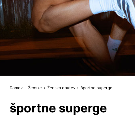
Domov
Ženske
Ženska obutev
športne superge
športne superge