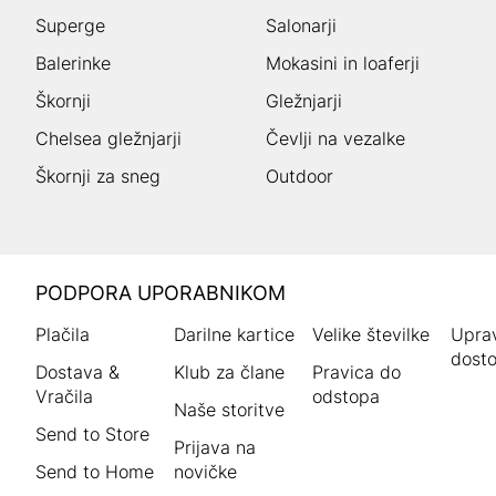
Superge
Salonarji
Balerinke
Mokasini in loaferji
Škornji
Gležnjarji
Chelsea gležnjarji
Čevlji na vezalke
Škornji za sneg
Outdoor
HUMANIC
PODPORA UPORABNIKOM
noga
Plačila
Darilne kartice
Velike številke
Uprav
dosto
Dostava &
Klub za člane
Pravica do
Vračila
odstopa
Naše storitve
Send to Store
Prijava na
Send to Home
novičke