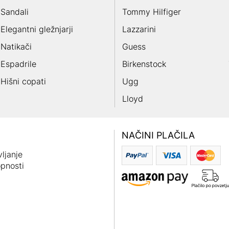
Sandali
Tommy Hilfiger
Elegantni gležnjarji
Lazzarini
Natikači
Guess
Espadrile
Birkenstock
Hišni copati
Ugg
Lloyd
NAČINI PLAČILA
ljanje
pnosti