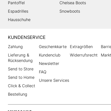
Pantoffel
Chelsea Boots
Espadrilles
Snowboots
Hausschuhe
HUMANIC
KUNDENSERVICE
Footer
Zahlung
Geschenkkarte
Extragrößen
Barri
Lieferung &
Kundenclub
Widerrufsrecht
Markt
Rücksendung
Newsletter
Send to Store
FAQ
Send to Home
Unsere Services
Click & Collect
Bestellung