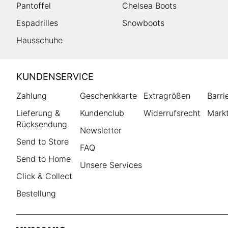
Pantoffel
Chelsea Boots
Espadrilles
Snowboots
Hausschuhe
HUMANIC
KUNDENSERVICE
Footer
Zahlung
Geschenkkarte
Extragrößen
Barri
Lieferung &
Kundenclub
Widerrufsrecht
Markt
Rücksendung
Newsletter
Send to Store
FAQ
Send to Home
Unsere Services
Click & Collect
Bestellung