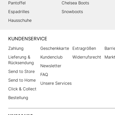
Pantoffel
Chelsea Boots
Espadrilles
Snowboots
Hausschuhe
HUMANIC
KUNDENSERVICE
Footer
Zahlung
Geschenkkarte
Extragrößen
Barri
Lieferung &
Kundenclub
Widerrufsrecht
Markt
Rücksendung
Newsletter
Send to Store
FAQ
Send to Home
Unsere Services
Click & Collect
Bestellung