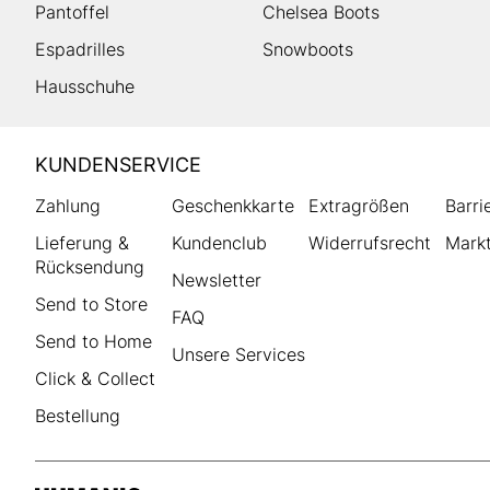
Pantoffel
Chelsea Boots
Espadrilles
Snowboots
Hausschuhe
HUMANIC
KUNDENSERVICE
Footer
Zahlung
Geschenkkarte
Extragrößen
Barri
Lieferung &
Kundenclub
Widerrufsrecht
Markt
Rücksendung
Newsletter
Send to Store
FAQ
Send to Home
Unsere Services
Click & Collect
Bestellung