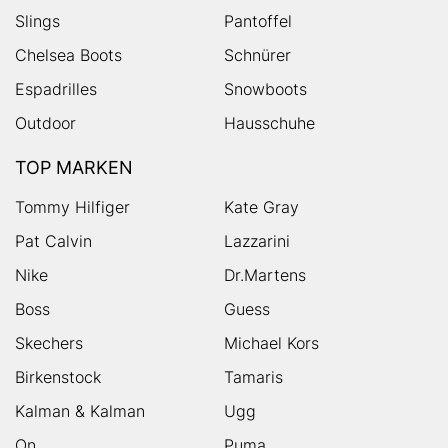
Slings
Pantoffel
Chelsea Boots
Schnürer
Espadrilles
Snowboots
Outdoor
Hausschuhe
TOP MARKEN
Tommy Hilfiger
Kate Gray
Pat Calvin
Lazzarini
Nike
Dr.Martens
Boss
Guess
Skechers
Michael Kors
Birkenstock
Tamaris
Kalman & Kalman
Ugg
On
Puma