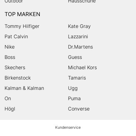
Outdoor
Hausschuhe
TOP MARKEN
Tommy Hilfiger
Kate Gray
Pat Calvin
Lazzarini
Nike
Dr.Martens
Boss
Guess
Skechers
Michael Kors
Birkenstock
Tamaris
Kalman & Kalman
Ugg
On
Puma
Högl
Converse
HUMANIC
Kundenservice
Footer