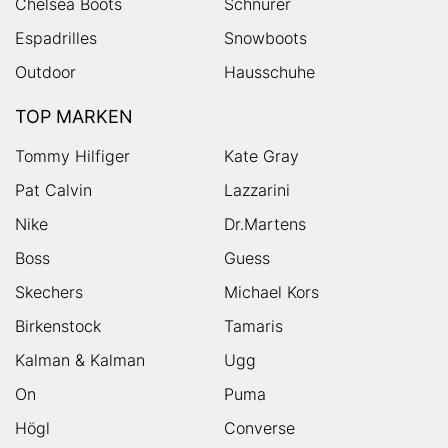
Chelsea Boots
Schnürer
Espadrilles
Snowboots
Outdoor
Hausschuhe
TOP MARKEN
Tommy Hilfiger
Kate Gray
Pat Calvin
Lazzarini
Nike
Dr.Martens
Boss
Guess
Skechers
Michael Kors
Birkenstock
Tamaris
Kalman & Kalman
Ugg
On
Puma
Högl
Converse