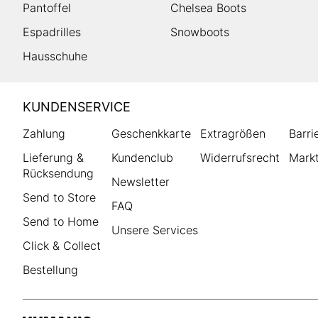
Pantoffel
Chelsea Boots
Espadrilles
Snowboots
Hausschuhe
HUMANIC
KUNDENSERVICE
Footer
Zahlung
Geschenkkarte
Extragrößen
Barri
Lieferung &
Kundenclub
Widerrufsrecht
Markt
Rücksendung
Newsletter
Send to Store
FAQ
Send to Home
Unsere Services
Click & Collect
Bestellung