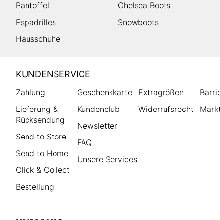
Pantoffel
Chelsea Boots
Espadrilles
Snowboots
Hausschuhe
HUMANIC
KUNDENSERVICE
Footer
Zahlung
Geschenkkarte
Extragrößen
Barri
Lieferung &
Kundenclub
Widerrufsrecht
Markt
Rücksendung
Newsletter
Send to Store
FAQ
Send to Home
Unsere Services
Click & Collect
Bestellung