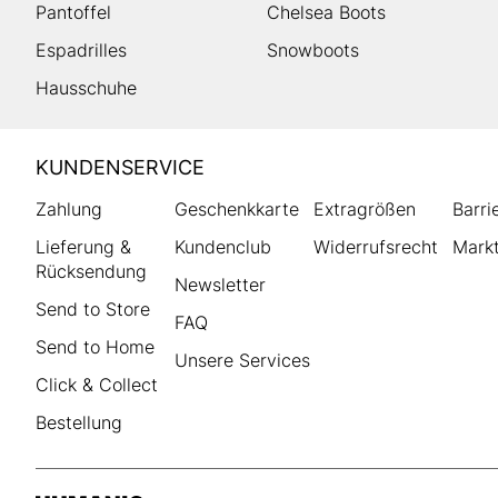
Pantoffel
Chelsea Boots
Espadrilles
Snowboots
Hausschuhe
HUMANIC
KUNDENSERVICE
Footer
Zahlung
Geschenkkarte
Extragrößen
Barri
Lieferung &
Kundenclub
Widerrufsrecht
Markt
Rücksendung
Newsletter
Send to Store
FAQ
Send to Home
Unsere Services
Click & Collect
Bestellung