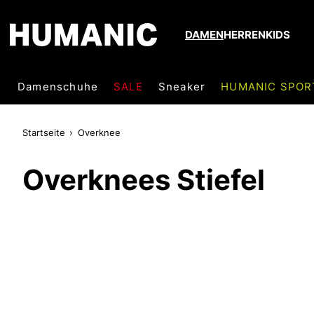
DAMEN
HERREN
KIDS
Damenschuhe
SALE
Sneaker
HUMANIC SPOR
Startseite
Overknee
Overknees Stiefel