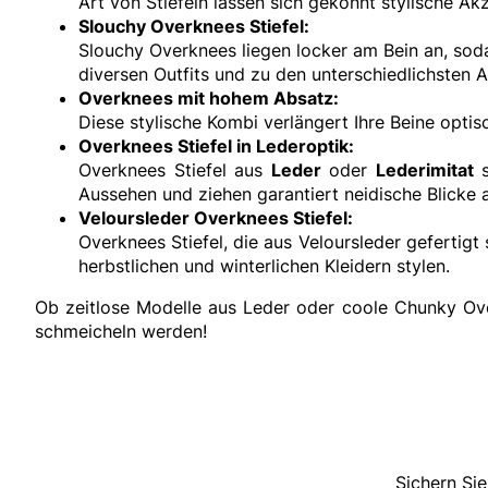
Art von Stiefeln lassen sich gekonnt stylische Akz
Slouchy Overknees Stiefel:
Slouchy Overknees liegen locker am Bein an, soda
diversen Outfits und zu den unterschiedlichsten 
Overknees mit hohem Absatz
:
Diese stylische Kombi verlängert Ihre Beine optis
Overknees Stiefel in Lederoptik
:
Overknees Stiefel aus
Leder
oder
Lederimitat
s
Aussehen und ziehen garantiert neidische Blicke 
Veloursleder Overknees Stiefel
:
Overknees Stiefel, die aus Veloursleder gefertig
herbstlichen und winterlichen Kleidern stylen.
Ob zeitlose Modelle aus Leder oder coole Chunky Over
schmeicheln werden!
Sichern Sie