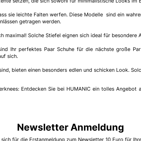
ente setzen, die sich sowohl für minimalistische Looks im Bü
ss sie leichte Falten werfen. Diese Modelle sind ein wahre
Anlässen getragen werden.
ch maximal! Solche Stiefel eignen sich ideal für besondere A
ind Ihr perfektes Paar Schuhe für die nächste große Pa
auf sich.
t sind, bieten einen besonders edlen und schicken Look. So
knees: Entdecken Sie bei HUMANIC ein tolles Angebot an u
Newsletter Anmeldung
 sich für die Erstanmeldung zum Newsletter 10 Euro für Ih