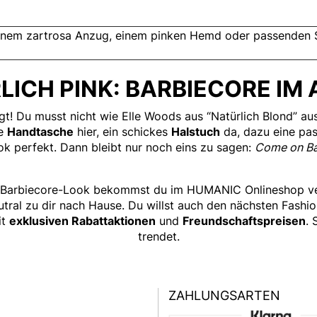
einem zartrosa Anzug, einem pinken Hemd oder passenden S
LICH PINK: BARBIECORE IM 
t! Du musst nicht wie Elle Woods aus “Natürlich Blond” au
ge
Handtasche
hier, ein schickes
Halstuch
da, dazu eine pa
k perfekt. Dann bleibt nur noch eins zu sagen:
Come on Bar
 Barbiecore-Look bekommst du im HUMANIC Onlineshop vers
eutral zu dir nach Hause. Du willst auch den nächsten Fas
it
exklusiven Rabattaktionen
und
Freundschaftspreisen
. 
trendet.
ZAHLUNGSARTEN