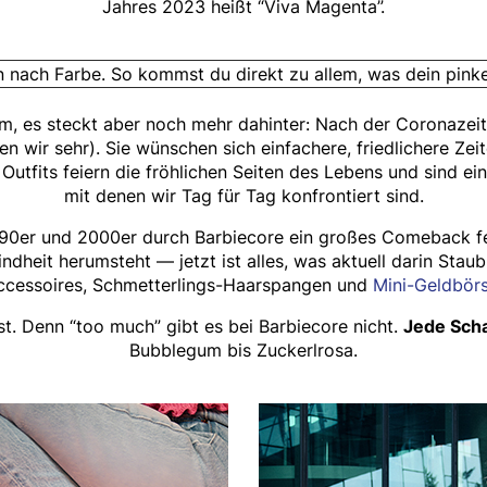
Jahres 2023 heißt “Viva Magenta”.
on nach Farbe. So kommst du direkt zu allem, was dein pink
Film, es steckt aber noch mehr dahinter: Nach der Coronaze
 wir sehr). Sie wünschen sich einfachere, friedlichere Zei
Outfits feiern die fröhlichen Seiten des Lebens und sind e
mit denen wir Tag für Tag konfrontiert sind.
 90er und 2000er durch Barbiecore ein großes Comeback fei
ndheit herumsteht — jetzt ist alles, was aktuell darin Stau
Accessoires, Schmetterlings-Haarspangen und
Mini-Geldbör
st. Denn “too much” gibt es bei Barbiecore nicht.
Jede Scha
Bubblegum bis Zuckerlrosa.