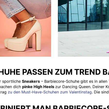
HUHE PASSEN ZUM TREND B
 sportliche
Sneakers
– Barbiecore-Schuhe gibt es in alle
 machen dich
pinke High Heels
zur Dancing Queen. Deiner Kre
itrag
zu den Must-Have-Schuhen zum Valentinstag
. Die sin
BINIERT MAN BARBIECORE