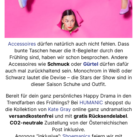
Accessoires
dürfen natürlich auch nicht fehlen. Dass
bunte Taschen heuer die It-Begleiter durch den
Frühling sind, haben wir schon besprochen. Andere
Accessoires wie
Schmuck
oder
Gürtel
dürfen dafür
auch mal zurückhaltend sein. Monochrom in Weiß oder
Schwarz lautet die Devise – die Stars der Show sind in
dieser Saison Schuhe und Outfit.
Bereit für dein ganz persönliches Happy Drama in den
Trendfarben des Frühlings? Bei
HUMANIC
shoppst du
die Kollektion von
Kate Gray
online ganz undramatisch
versandkostenfrei
und mit
gratis Rücksendelabel
.
CO
2
-neutrale
Zustellung von der
Österreichischen
Post
inklusive.
Apropos “inklusive”:
Shoemanics
feiern wir mit