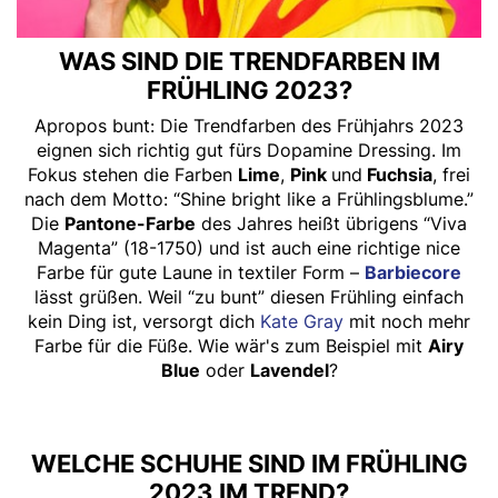
WAS SIND DIE TRENDFARBEN IM
FRÜHLING 2023?
Apropos bunt: Die Trendfarben des Frühjahrs 2023
eignen sich richtig gut fürs Dopamine Dressing. Im
Fokus stehen die Farben
Lime
,
Pink
und
Fuchsia
, frei
nach dem Motto: “Shine bright like a Frühlingsblume.”
Die
Pantone-Farbe
des Jahres heißt übrigens “Viva
Magenta” (18-1750) und ist auch eine richtige nice
Farbe für gute Laune in textiler Form –
Barbiecore
lässt grüßen. Weil “zu bunt” diesen Frühling einfach
kein Ding ist, versorgt dich
Kate Gray
mit noch mehr
Farbe für die Füße. Wie wär's zum Beispiel mit
Airy
Blue
oder
Lavendel
?
WELCHE SCHUHE SIND IM FRÜHLING
2023 IM TREND?