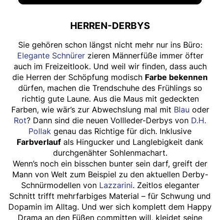
HERREN-DERBYS
Sie gehören schon längst nicht mehr nur ins Büro:
Elegante Schnürer
zieren Männerfüße immer öfter
auch im Freizeitlook. Und weil wir finden, dass auch
die Herren der Schöpfung modisch
Farbe bekennen
dürfen, machen die Trendschuhe des Frühlings so
richtig gute Laune. Aus die Maus mit gedeckten
Farben, wie wär’s zur Abwechslung mal mit
Blau
oder
Rot
? Dann sind die neuen Vollleder-Derbys von
D.H.
Pollak
genau das Richtige für dich. Inklusive
Farbverlauf
als Hingucker und Langlebigkeit dank
durchgenähter Sohlenmachart.
Wenn’s noch ein bisschen bunter sein darf, greift der
Mann von Welt zum Beispiel zu den aktuellen Derby-
Schnürmodellen von
Lazzarini
. Zeitlos eleganter
Schnitt trifft mehrfarbiges Material – für Schwung und
Dopamin im Alltag. Und wer sich komplett dem Happy
Drama an den Füßen committen will, kleidet seine