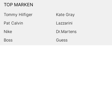
TOP MARKEN
Tommy Hilfiger
Kate Gray
Pat Calvin
Lazzarini
Nike
Dr.Martens
Boss
Guess
Skechers
Michael Kors
Birkenstock
Tamaris
Kalman & Kalman
Ugg
On
Puma
Högl
Converse
HUMANIC
Kundenservice
Footer
Zahlungsarten